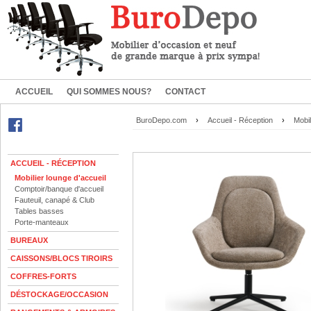
ACCUEIL
QUI SOMMES NOUS?
CONTACT
BuroDepo.com
›
Accueil - Réception
›
Mobil
ACCUEIL - RÉCEPTION
Mobilier lounge d'accueil
Comptoir/banque d'accueil
Fauteuil, canapé & Club
Tables basses
Porte-manteaux
BUREAUX
CAISSONS/BLOCS TIROIRS
COFFRES-FORTS
DÉSTOCKAGE/OCCASION