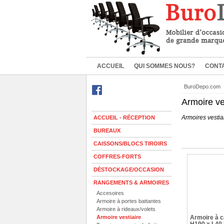
ACCUEIL
QUI SOMMES NOUS?
CONT
BuroDepo.com
Armoire ve
Armoires vestiai
ACCUEIL - RÉCEPTION
BUREAUX
CAISSONS/BLOCS TIROIRS
COFFRES-FORTS
DÉSTOCKAGE/OCCASION
RANGEMENTS & ARMOIRES
Accesoires
Armoire à portes battantes
Armoire à rideaux/volets
Armoire vestiaire
Armoire à c