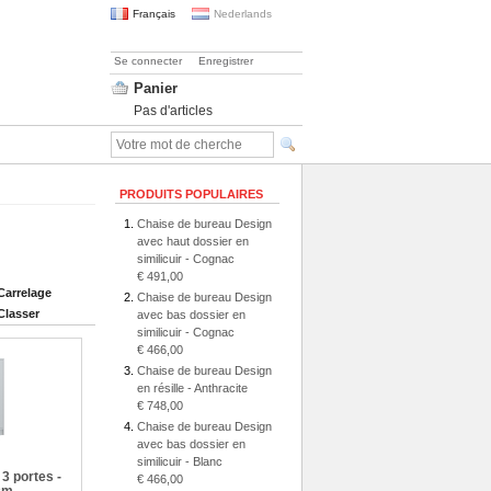
Français
Nederlands
Se connecter
Enregistrer
Panier
Pas d'articles
PRODUITS POPULAIRES
Chaise de bureau Design
avec haut dossier en
similicuir - Cognac
€ 491,00
Carrelage
Chaise de bureau Design
Classer
avec bas dossier en
similicuir - Cognac
€ 466,00
Chaise de bureau Design
en résille - Anthracite
€ 748,00
Chaise de bureau Design
avec bas dossier en
similicuir - Blanc
 3 portes -
€ 466,00