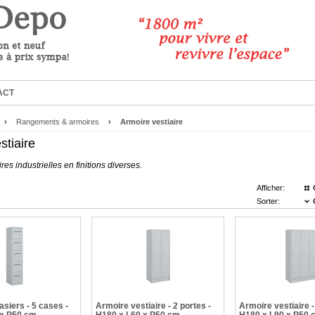
ACT
›
Rangements & armoires
›
Armoire vestiaire
stiaire
res industrielles en finitions diverses.
Afficher:
Sorter:
asiers - 5 cases -
Armoire vestiaire - 2 portes -
Armoire vestiaire -