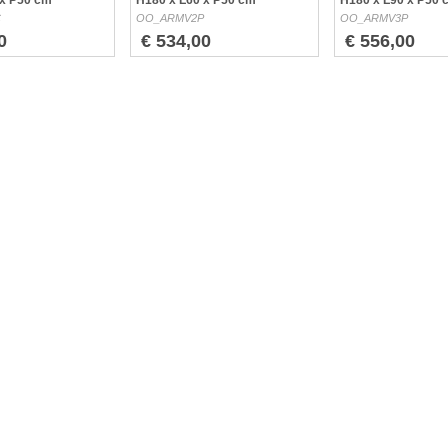
 x P50 cm
H180 x L60 x P50 cm
H180 x L90 x P50 
C
OO_ARMV2P
OO_ARMV3P
0
€ 534,00
€ 556,00