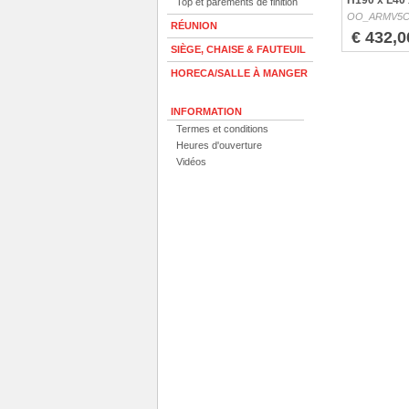
H190 x L40
Top et parements de finition
OO_ARMV5
RÉUNION
€ 432,0
SIÈGE, CHAISE & FAUTEUIL
HORECA/SALLE À MANGER
INFORMATION
Termes et conditions
Heures d'ouverture
Vidéos