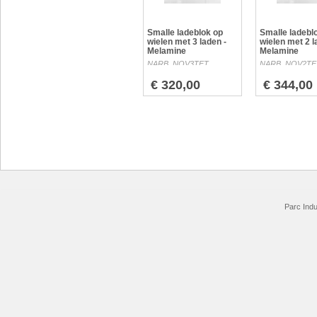
Smalle ladeblok op
Smalle ladebl
wielen met 3 laden -
wielen met 2 l
Melamine
Melamine
NARB_NOV3TET
NARB_NOV2TE
€ 320,00
€ 344,00
Parc Indu