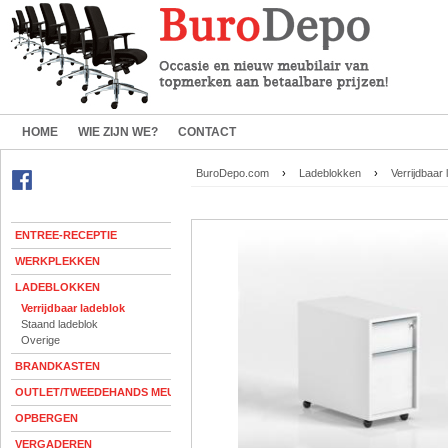
HOME
WIE ZIJN WE?
CONTACT
BuroDepo.com
›
Ladeblokken
›
Verrijdbaar 
ENTREE-RECEPTIE
WERKPLEKKEN
LADEBLOKKEN
Verrijdbaar ladeblok
Staand ladeblok
Overige
BRANDKASTEN
OUTLET/TWEEDEHANDS MEUBELEN
OPBERGEN
VERGADEREN