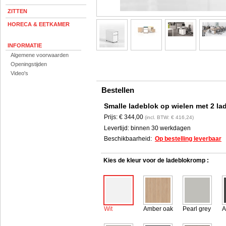
ZITTEN
HORECA & EETKAMER
INFORMATIE
Algemene voorwaarden
Openingstijden
Video's
Bestellen
Smalle ladeblok op wielen met 2 l
Prijs:
€ 344,00
(incl. BTW: € 416,24)
Levertijd:
binnen 30 werkdagen
Beschikbaarheid:
Op bestelling leverbaar
Kies de kleur voor de ladeblokromp :
Wit
Amber oak
Pearl grey
A