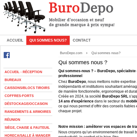
ACCUEIL
QUI SOMMES NOUS?
CONTACT
BuroDepo.com
›
Qui sommes nous?
Qui sommes nous ?
Qui sommes-nous ? – BuroDepo, spécialiste 
ACCUEIL - RÉCEPTION
professionnel
BUREAUX
Chez
BuroDepo
, nous mettons notre expertise 
indépendants et institutions souhaitant aménag
CAISSONS/BLOCS TIROIRS
de manière fonctionnelle, ergonomique et dura
COFFRES-FORTS
Créée en 2024, la société
BuroDepo SRL
s’ap
14 ans d’expérience
dans le secteur du
mobili
DÉSTOCKAGE/OCCASION
ce qui nous permet d’offrir des conseils fiables
chaque projet.
RANGEMENTS & ARMOIRES
RÉUNION
Notre mission : améliorer vos espaces de tra
SIÈGE, CHAISE & FAUTEUIL
Nous croyons qu’un environnement de travail b
HORECA/SALLE À MANGER