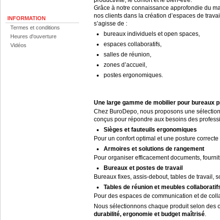
productivité, le confort et le bien-être.
Grâce à notre connaissance approfondie du 
nos clients dans la création d’espaces de travai
INFORMATION
s’agisse de :
Termes et conditions
bureaux individuels et open spaces,
Heures d'ouverture
espaces collaboratifs,
Vidéos
salles de réunion,
zones d’accueil,
postes ergonomiques.
Une large gamme de mobilier pour bureaux p
Chez BuroDepo, nous proposons une sélection
conçus pour répondre aux besoins des professi
Sièges et fauteuils ergonomiques
Pour un confort optimal et une posture correcte
Armoires et solutions de rangement
Pour organiser efficacement documents, fournit
Bureaux et postes de travail
Bureaux fixes, assis-debout, tables de travail, 
Tables de réunion et meubles collaboratif
Pour des espaces de communication et de colla
Nous sélectionnons chaque produit selon des cri
durabilité, ergonomie et budget maîtrisé
.