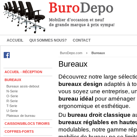
ACCUEIL
QUI SOMMES NOUS?
CONTACT
BuroDepo.com
›
Bureaux
Bureaux
ACCUEIL - RÉCEPTION
Découvrez notre large sélect
BUREAUX
bureaux design
adaptés à to
Bureaux assis-debout
vous soyez une entreprise, un 
N-Serie
O-Serie
bureau idéal
pour aménager un
R-Serie
ergonomique et esthétique.
T-Serie
U-Serie
Du
bureau droit classique
a
Plateaux de bureau
bureaux réglables en hauteu
CAISSONS/BLOCS TIROIRS
modulables, notre gamme répo
COFFRES-FORTS
mobilier de bureau ne se limite