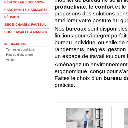
DÉSTOCKAGE/OCCASION
productivité, le confort et le
RANGEMENTS & ARMOIRES
proposons des solutions pensé
RÉUNION
améliorer votre posture au quo
SIÈGE, CHAISE & FAUTEUIL
Nos bureaux sont disponibles 
HORECA/SALLE À MANGER
finitions pour s’intégrer parf
bureau individuel ou salle de
INFORMATION
rangements intégrés, gestion 
Termes et conditions
Heures d'ouverture
un espace de travail toujours 
Vidéos
Aménagez un environnement p
ergonomique, conçu pour s’ad
Faites le choix d’un
bureau de
praticité.