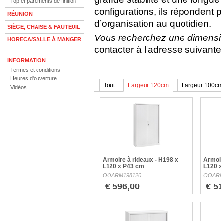
Top et parements de finition
configurations, ils répondent
RÉUNION
d’organisation au quotidien.
SIÈGE, CHAISE & FAUTEUIL
Vous recherchez une dimensi
HORECA/SALLE À MANGER
contacter à l’adresse suivante
INFORMATION
Termes et conditions
Heures d'ouverture
Tout
Largeur 120cm
Largeur 100c
Vidéos
Armoire à rideaux - H198 x
Armoir
L120 x P43 cm
L120 
OOARM198120
OOARM
€ 596,00
€ 5