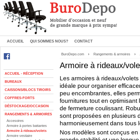
ACCUEIL
QUI SOMMES NOUS?
CONTACT
BuroDepo.com
›
Rangements & armoires
›
Armoire à rideaux/vole
ACCUEIL - RÉCEPTION
Les armoires à rideaux/volets
BUREAUX
idéale pour organiser efficace
CAISSONS/BLOCS TIROIRS
peu encombrantes, elles perme
COFFRES-FORTS
fournitures tout en optimisant
DÉSTOCKAGE/OCCASION
de fermeture coulissant. Robu
RANGEMENTS & ARMOIRES
sont proposées en plusieurs di
Accesoires
harmonieusement dans tous l
Armoire à portes battantes
Armoire à rideaux/volets
Nos modèles sont conçus en s
Armoire vestiaire
grande stabilité et une longue