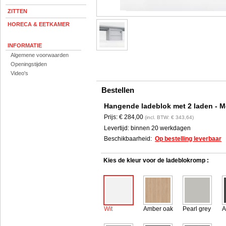
ZITTEN
HORECA & EETKAMER
INFORMATIE
Algemene voorwaarden
Openingstijden
Video's
Bestellen
Hangende ladeblok met 2 laden - 
Prijs:
€ 284,00
(incl. BTW: € 343,64)
Levertijd:
binnen 20 werkdagen
Beschikbaarheid:
Op bestelling leverbaar
Kies de kleur voor de ladeblokromp :
Wit
Amber oak
Pearl grey
A