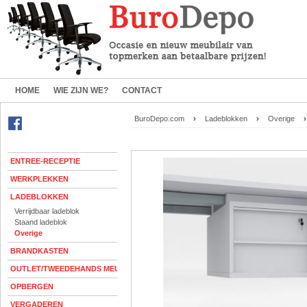
HOME
WIE ZIJN WE?
CONTACT
BuroDepo.com
›
Ladeblokken
›
Overige
›
ENTREE-RECEPTIE
WERKPLEKKEN
LADEBLOKKEN
Verrijdbaar ladeblok
Staand ladeblok
Overige
BRANDKASTEN
OUTLET/TWEEDEHANDS MEUBELEN
OPBERGEN
VERGADEREN