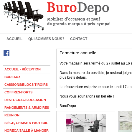
ACCUEIL
QUI SOMMES NOUS?
CONTACT
Fermeture annuelle
Votre magasin sera fermé du 27 juillet au 16 a
ACCUEIL - RÉCEPTION
Dans la mesure du possible, je resterai joig
BUREAUX
plus brefs délais.
CAISSONS/BLOCS TIROIRS
La réouverture est prévue pour le lundi 17 ao
COFFRES-FORTS
Nous vous souhaitons un bel été !
DÉSTOCKAGE/OCCASION
BuroDepo
RANGEMENTS & ARMOIRES
RÉUNION
SIÈGE, CHAISE & FAUTEUIL
HORECA/SALLE À MANGER