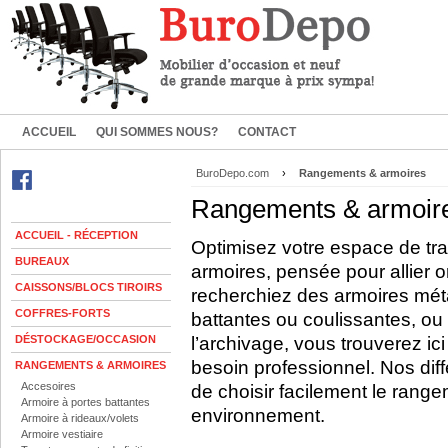
ACCUEIL
QUI SOMMES NOUS?
CONTACT
BuroDepo.com
›
Rangements & armoires
Rangements & armoir
ACCUEIL - RÉCEPTION
Optimisez votre espace de tr
BUREAUX
armoires, pensée pour allier 
CAISSONS/BLOCS TIROIRS
recherchiez des armoires mét
COFFRES-FORTS
battantes ou coulissantes, ou
DÉSTOCKAGE/OCCASION
l’archivage, vous trouverez i
besoin professionnel. Nos dif
RANGEMENTS & ARMOIRES
Accesoires
de choisir facilement le range
Armoire à portes battantes
environnement.
Armoire à rideaux/volets
Armoire vestiaire