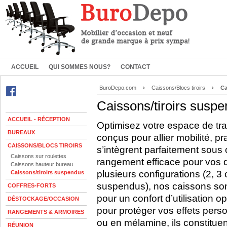
ACCUEIL
QUI SOMMES NOUS?
CONTACT
BuroDepo.com
›
Caissons/Blocs tiroirs
›
Ca
Caissons/tiroirs susp
ACCUEIL - RÉCEPTION
Optimisez votre espace de tra
BUREAUX
conçus pour allier mobilité, pra
CAISSONS/BLOCS TIROIRS
s’intègrent parfaitement sous 
Caissons sur roulettes
rangement efficace pour vos d
Caissons hauteur bureau
plusieurs configurations (2, 3 
Caissons/tiroirs suspendus
suspendus), nos caissons son
COFFRES-FORTS
pour un confort d’utilisation o
DÉSTOCKAGE/OCCASION
pour protéger vos effets pers
RANGEMENTS & ARMOIRES
ou en mélamine, ils constitue
RÉUNION