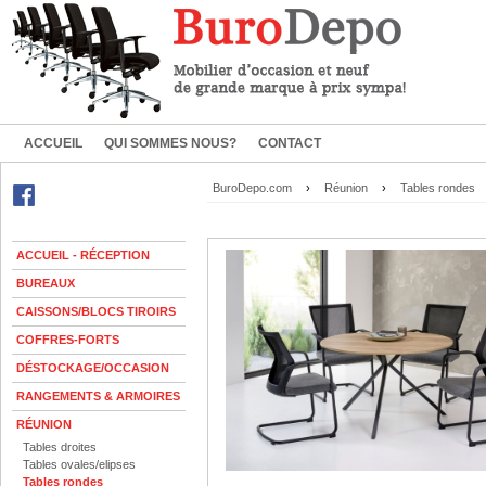
ACCUEIL
QUI SOMMES NOUS?
CONTACT
BuroDepo.com
›
Réunion
›
Tables rondes
ACCUEIL - RÉCEPTION
BUREAUX
CAISSONS/BLOCS TIROIRS
COFFRES-FORTS
DÉSTOCKAGE/OCCASION
RANGEMENTS & ARMOIRES
RÉUNION
Tables droites
Tables ovales/elipses
Tables rondes