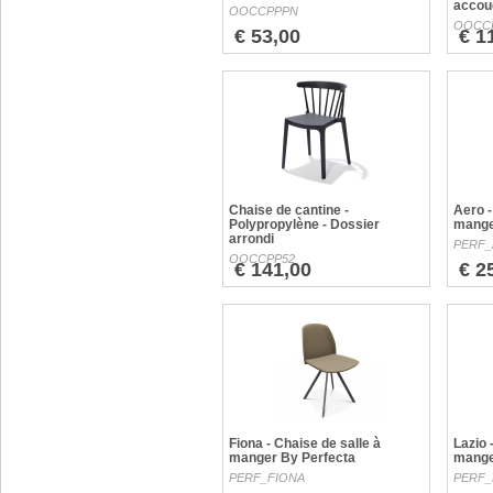
accou
OOCCPPPN
OOCC
€ 53,00
€ 1
Chaise de cantine -
Aero -
Polypropylène - Dossier
mange
arrondi
PERF
OOCCPP52
€ 141,00
€ 2
Fiona - Chaise de salle à
Lazio 
manger By Perfecta
mange
PERF_FIONA
PERF_