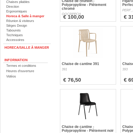
Chaise de réunion -
Figaro
Chaises pliables
Polypropylène - Piètement
Perfe
Direction
chromé
PERF_
Ergonomiques
OOCRPPCH
€ 100,00
€ 3
Horeca & Salle à manger
Réunion & visiteurs
Sièges Design
Tabourets
Techniques
Accessoires
HORECA/SALLE À MANGER
INFORMATION
Chaise de cantine 391
Chaise
Termes et conditions
391
393
Heures d'ouverture
Vidéos
€ 76,50
€ 6
Chaise de cantine -
Chaise
Polypropylène - Piètement noir
Polyp