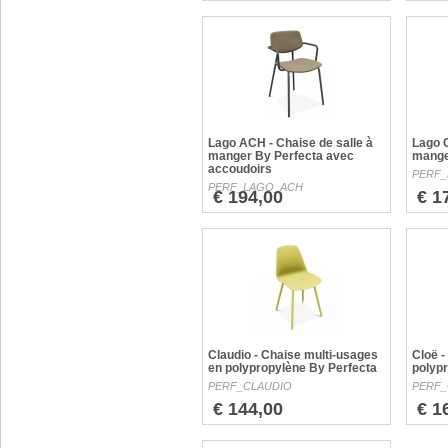
Lago ACH - Chaise de salle à
Lago C
manger By Perfecta avec
mange
accoudoirs
PERF
PERF_LAGO_ACH
€ 194,00
€ 1
Claudio - Chaise multi-usages
Cloë -
en polypropylène By Perfecta
polyp
PERF_CLAUDIO
PERF
€ 144,00
€ 1