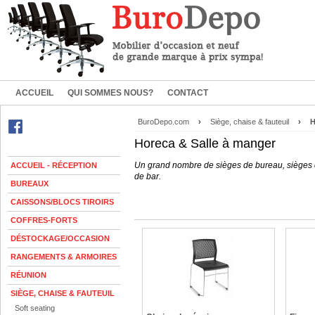
ACCUEIL
QUI SOMMES NOUS?
CONTACT
BuroDepo.com
›
Siège, chaise & fauteuil
›
H
Horeca & Salle à manger
Un grand nombre de sièges de bureau, sièges de
ACCUEIL - RÉCEPTION
de bar.
BUREAUX
CAISSONS/BLOCS TIROIRS
COFFRES-FORTS
DÉSTOCKAGE/OCCASION
RANGEMENTS & ARMOIRES
RÉUNION
SIÈGE, CHAISE & FAUTEUIL
Soft seating