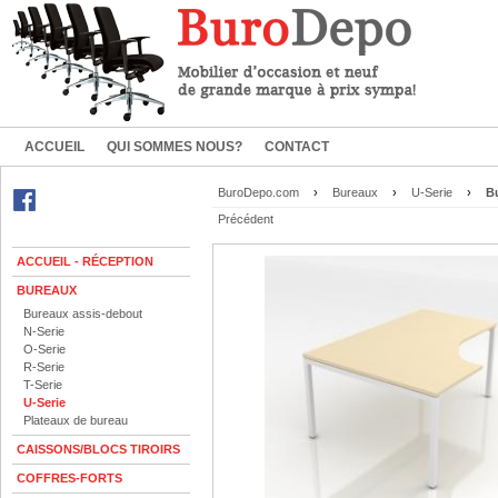
ACCUEIL
QUI SOMMES NOUS?
CONTACT
BuroDepo.com
›
Bureaux
›
U-Serie
›
Bu
Précédent
ACCUEIL - RÉCEPTION
BUREAUX
Bureaux assis-debout
N-Serie
O-Serie
R-Serie
T-Serie
U-Serie
Plateaux de bureau
CAISSONS/BLOCS TIROIRS
COFFRES-FORTS