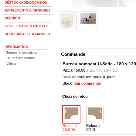
DÉSTOCKAGE/OCCASION
RANGEMENTS & ARMOIRES
RÉUNION
SIÈGE, CHAISE & FAUTEUIL
HORECA/SALLE À MANGER
INFORMATION
Termes et conditions
Commande
Heures d'ouverture
Bureau compact U-Serie - 180 x 12
Vidéos
Prix:
€ 450,00
(inclus TVA: € 544,50)
Delai de livraison:
sous 30 jours
Stock:
Sur commande
Choix du retour
Retour à
Retour à
gauche
droite