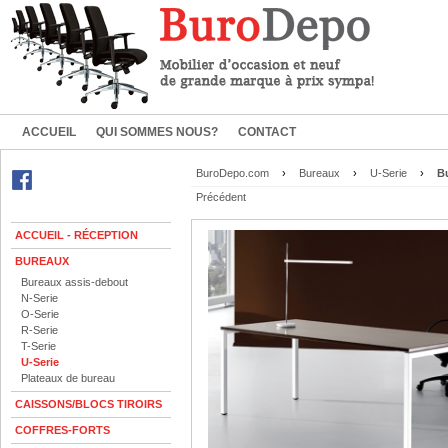
ACCUEIL
QUI SOMMES NOUS?
CONTACT
BuroDepo.com
›
Bureaux
›
U-Serie
›
Bu
Précédent
ACCUEIL - RÉCEPTION
BUREAUX
Bureaux assis-debout
N-Serie
O-Serie
R-Serie
T-Serie
U-Serie
Plateaux de bureau
CAISSONS/BLOCS TIROIRS
COFFRES-FORTS