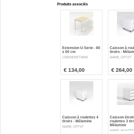
Produits associés
Extension U-Serie - 80
Caisson à roul
x 60 cm
tiroirs - Méla
USERIERET8060
NARB_OPT2T
€ 134,00
€ 264,00
Caisson à roulettes 4
Caisson étroit
tiroirs - Mélamine
roulettes 3 tiro
Mélamine
NARB_OPT4T
NARB_NOV3TE