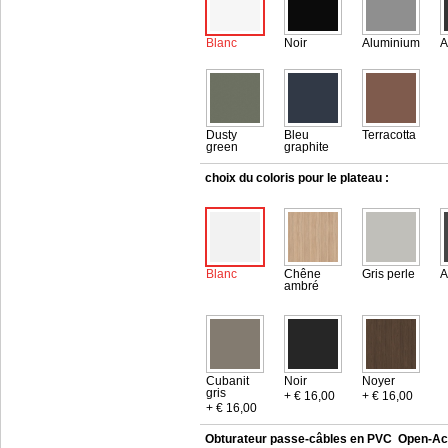
Blanc
Noir
Aluminium
A
Dusty
Bleu
Terracotta
green
graphite
choix du coloris pour le plateau :
Blanc
Chêne
Gris perle
A
ambré
Cubanit
Noir
Noyer
gris
+ € 16,00
+ € 16,00
+ € 16,00
Obturateur passe-câbles en PVC
Open-Ac